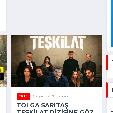
TRT 1
Çarşamba, 26 Haziran
TOLGA SARITAŞ
TEŞKILAT DIZISINE GÖZ