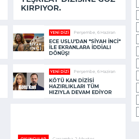
KIRPIYOR.
YENI DIZI
Perşembe, 6 Haziran
ECE USLU'DAN "SIYAH İNCI"
ILE EKRANLARA İDDIALI
DÖNÜŞ!
YENI DIZI
Perşembe, 6 Haziran
KÖTÜ KAN DIZISI
HAZIRLIKLARI TÜM
HIZIYLA DEVAM EDIYOR
OYUNCULAR
Çarşamba, 2 Ağustos