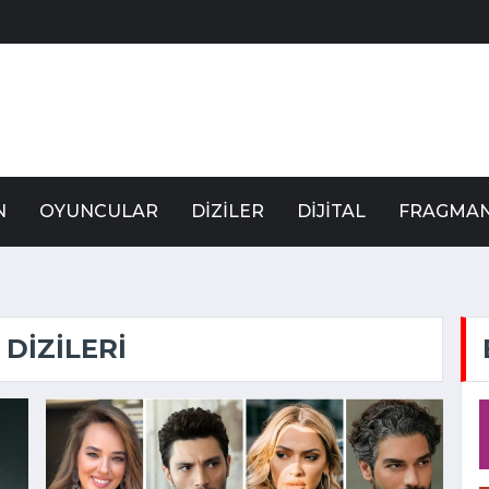
N
OYUNCULAR
DIZILER
DIJITAL
FRAGMA
 DIZILERI