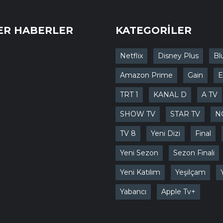
ER HABERLER
KATEGORİLER
Netflix
Disney Plus
Bl
Amazon Prime
Gain
E
TRT 1
KANAL D
A TV
SHOW TV
STAR TV
N
TV 8
Yeni Dizi
Final
Yeni Sezon
Sezon Finali
Yeni Katılım
Yeşilçam
Yabancı
Apple Tv+