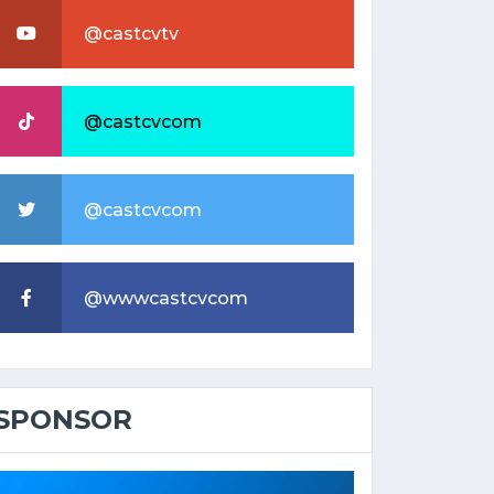
@castcvtv
@castcvcom
@castcvcom
@wwwcastcvcom
SPONSOR