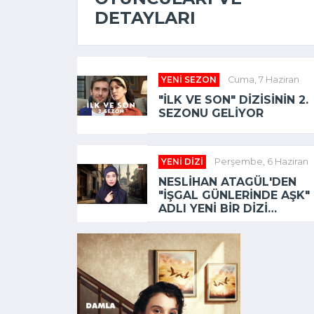
DETAYLARI
YENI SEZON
Cuma, 7 Haziran
"İLK VE SON" DIZISININ 2.
SEZONU GELIYOR
YENI DIZI
Perşembe, 6 Haziran
NESLIHAN ATAGÜL'DEN
"İŞGAL GÜNLERINDE AŞK"
ADLI YENI BIR DIZI
GELIYOR