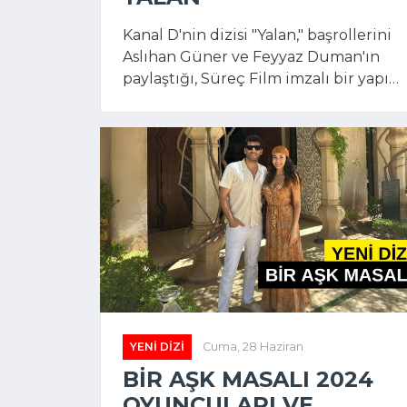
Kanal D'nin dizisi "Yalan," başrollerini
Aslıhan Güner ve Feyyaz Duman'ın
paylaştığı, Süreç Film imzalı bir yapım
olarak ekranlara geldi. Dram dolu
hikayesi ve güçlü oyuncu kadrosu ile
dikkat çeken dizi, büyük ilgi topladı.
YENI DIZI
Cuma, 28 Haziran
BIR AŞK MASALI 2024
OYUNCULARI VE