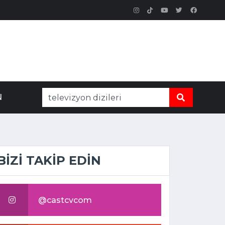
N
BİZİ TAKİP EDİN
@castcvcom