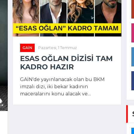
GAIN
Pazartesi, 1 Temmuz
ESAS OĞLAN DIZISI TAM
KADRO HAZIR
GAİN'de yayınlanacak olan bu BKM
imzalı dizi, iki bekar kadının
maceralarını konu alacak ve
yönetmenliğini Şenol Sönmez
yapacak.