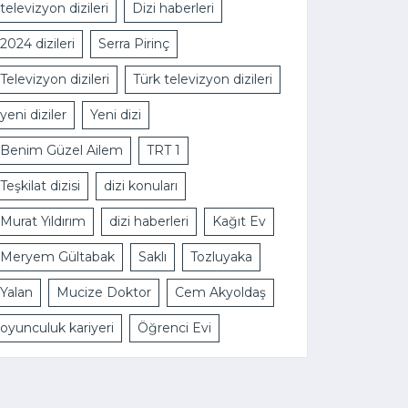
televizyon dizileri
Dizi haberleri
2024 dizileri
Serra Pirinç
Televizyon dizileri
Türk televizyon dizileri
yeni diziler
Yeni dizi
Benim Güzel Ailem
TRT 1
Teşkilat dizisi
dizi konuları
Murat Yıldırım
dizi haberleri
Kağıt Ev
Meryem Gültabak
Saklı
Tozluyaka
Yalan
Mucize Doktor
Cem Akyoldaş
oyunculuk kariyeri
Öğrenci Evi