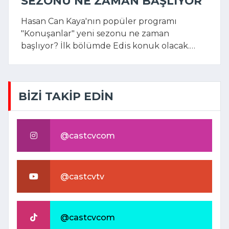
SEZONU NE ZAMAN BAŞLIYOR
Hasan Can Kaya'nın popüler programı
"Konuşanlar" yeni sezonu ne zaman
başlıyor? İlk bölümde Edis konuk olacak.
Program Exxen'de yayınlanacak.
BİZİ TAKİP EDİN
@castcvcom
@castcvtv
@castcvcom