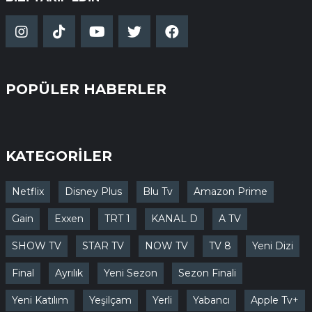
POPÜLER HABERLER
KATEGORİLER
Netflix
Disney Plus
Blu Tv
Amazon Prime
Gain
Exxen
TRT 1
KANAL D
A TV
SHOW TV
STAR TV
NOW TV
TV 8
Yeni Dizi
Final
Ayrılık
Yeni Sezon
Sezon Finali
Yeni Katılım
Yeşilçam
Yerli
Yabancı
Apple Tv+