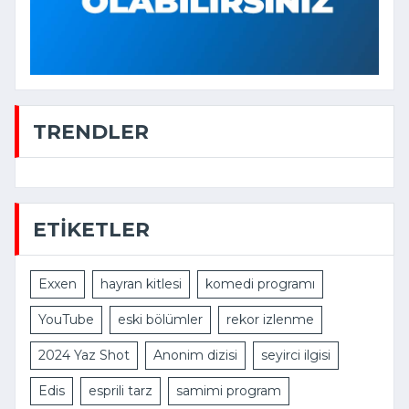
TRENDLER
ETIKETLER
Exxen
hayran kitlesi
komedi programı
YouTube
eski bölümler
rekor izlenme
2024 Yaz Shot
Anonim dizisi
seyirci ilgisi
Edis
esprili tarz
samimi program