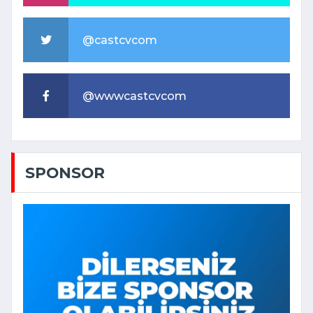
@castcvcom
@wwwcastcvcom
SPONSOR