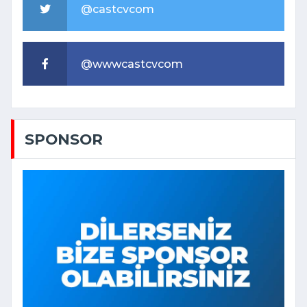
@castcvcom
@wwwcastcvcom
SPONSOR