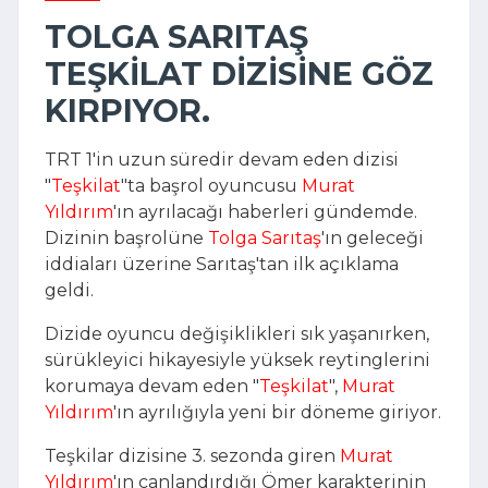
TOLGA SARITAŞ
TEŞKILAT DIZISINE GÖZ
KIRPIYOR.
TRT 1'in uzun süredir devam eden dizisi
"
Teşkilat
"ta başrol oyuncusu
Murat
Yıldırım
'ın ayrılacağı haberleri gündemde.
Dizinin başrolüne
Tolga Sarıtaş
'ın geleceği
iddiaları üzerine Sarıtaş'tan ilk açıklama
geldi.
Dizide oyuncu değişiklikleri sık yaşanırken,
sürükleyici hikayesiyle yüksek reytinglerini
korumaya devam eden "
Teşkilat
",
Murat
Yıldırım
'ın ayrılığıyla yeni bir döneme giriyor.
Teşkilar dizisine 3. sezonda giren
Murat
Yıldırım
'ın canlandırdığı Ömer karakterinin