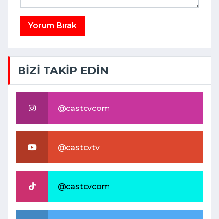
Yorum Bırak
BİZİ TAKİP EDİN
@castcvcom
@castcvtv
@castcvcom