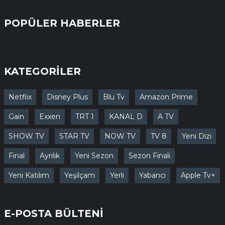
POPÜLER HABERLER
KATEGORİLER
Netflix
Disney Plus
Blu Tv
Amazon Prime
Gain
Exxen
TRT 1
KANAL D
A TV
SHOW TV
STAR TV
NOW TV
TV 8
Yeni Dizi
Final
Ayrılık
Yeni Sezon
Sezon Finali
Yeni Katılım
Yeşilçam
Yerli
Yabancı
Apple Tv+
E-POSTA BÜLTENİ