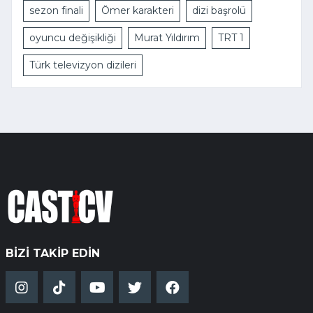
sezon finali
Ömer karakteri
dizi başrolü
oyuncu değişikliği
Murat Yıldırım
TRT 1
Türk televizyon dizileri
BIZI TAKIP EDIN